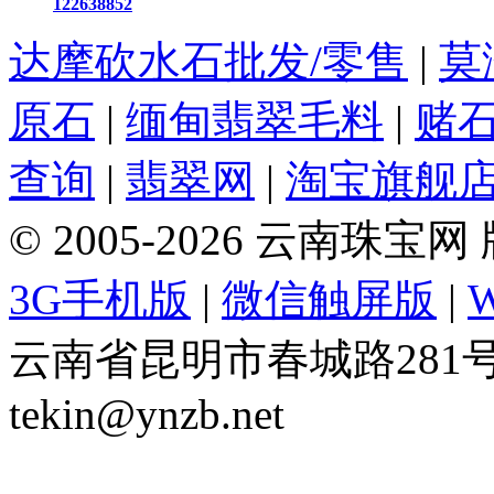
122638852
达摩砍水石批发/零售
|
莫
原石
|
缅甸翡翠毛料
|
赌
查询
|
翡翠网
|
淘宝旗舰
© 2005-2026 云南珠
3G手机版
|
微信触屏版
|
云南省昆明市春城路281号 Tel: 
tekin@ynzb.net