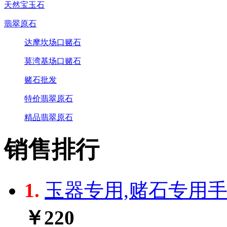
天然宝玉石
翡翠原石
达摩坎场口赌石
莫湾基场口赌石
赌石批发
特价翡翠原石
精品翡翠原石
销售排行
1.
玉器专用,赌石专用手电
￥220