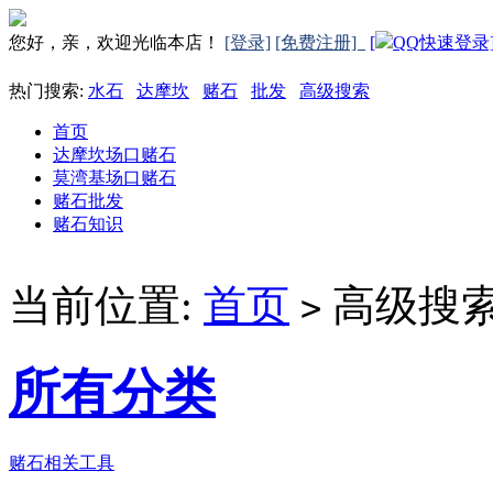
您好，亲，欢迎光临本店！
[登录]
[免费注册]
[
QQ快速登录
热门搜索:
水石
达摩坎
赌石
批发
高级搜索
首页
达摩坎场口赌石
莫湾基场口赌石
赌石批发
赌石知识
当前位置:
首页
高级搜
>
所有分类
赌石相关工具