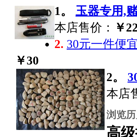
1。
玉器专用,赌
本店售价：
￥22
2.
30元一件便
￥30
2。
本店
浏览历
高级