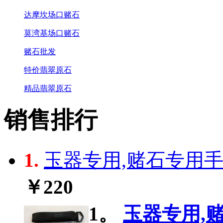
达摩坎场口赌石
莫湾基场口赌石
赌石批发
特价翡翠原石
精品翡翠原石
销售排行
1.
玉器专用,赌石专用手电
￥220
1。
玉器专用,赌