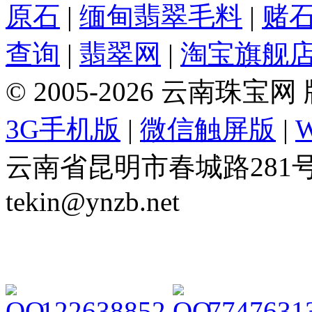
原石
|
缅甸翡翠毛料
|
赌
查询
|
翡翠网
|
淘宝旗舰
© 2005-2026 云南珠
3G手机版
|
微信触屏版
|
云南省昆明市春城路281号 Tel: 
tekin@ynzb.net
122638852
7747631