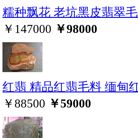
糯种飘花 老坑黑皮翡翠毛
￥147000
￥98000
红翡 精品红翡毛料 缅甸
￥88500
￥59000