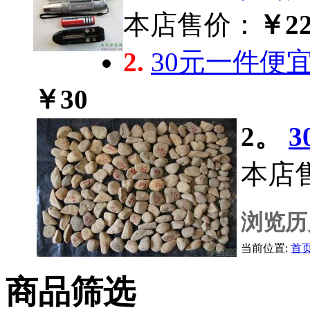
本店售价：
￥22
2.
30元一件便
￥30
2。
本店
浏览历
当前位置:
首
商品筛选