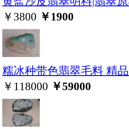
黄盐沙皮翡翠明料|翡翠原石
￥3800
￥1900
糯冰种带色翡翠毛料 精
￥118000
￥59000