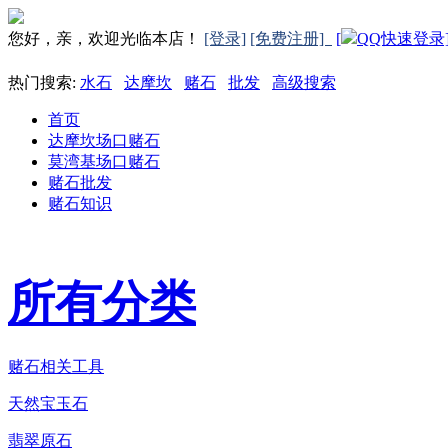
您好，亲，欢迎光临本店！
[登录]
[免费注册]
[
QQ快速登录
热门搜索:
水石
达摩坎
赌石
批发
高级搜索
首页
达摩坎场口赌石
莫湾基场口赌石
赌石批发
赌石知识
所有分类
赌石相关工具
天然宝玉石
翡翠原石