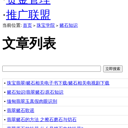
·
推广联盟
当前位置:
首页
珠宝学院
赌石知识
>
>
文章列表
•
珠宝翡翠|赌石相关电子书下载/赌石相关电视剧下载
•
赌石知识|翡翠赌石|原石知识
•
缅甸翡翠玉真假肉眼识别
•
翡翠赌石歌谣
•
翡翠赌石的方法 之擦石磨石与切石