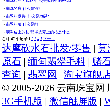
•
翡翠原石的松花,什么是赌石中的松花?
•
翡翠的癣,什么是癣?
•
翡翠的绺裂, 什么是绺裂?
•
翡翠的颟,什么是颟
•
翡翠皮上的枯,翡翠皮壳上的枯是什么
总计
47
个记录
1
2
3
4
5
下一页
达摩砍水石批发/零售
|
莫
原石
|
缅甸翡翠毛料
|
赌
查询
|
翡翠网
|
淘宝旗舰
© 2005-2026 云南珠
3G手机版
|
微信触屏版
|